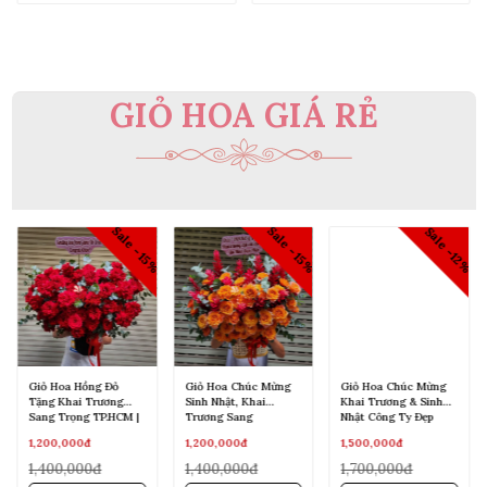
GIỎ HOA GIÁ RẺ
Sale -15%
Sale -15%
2%
Sale -12%
Giỏ Hoa Hồng Đỏ
Giỏ Hoa Chúc Mừng
Giỏ Hoa Chúc Mừng
Tặng Khai Trương
Sinh Nhật, Khai
Khai Trương & Sinh
Sang Trọng TP.HCM |
Trương Sang
Nhật Công Ty Đẹp
Hoa Tươi Angel
Trọng|Từ Hoa Tươi
TP.HCM
1,200,000đ
1,200,000đ
1,500,000đ
Angel
1,400,000đ
1,400,000đ
1,700,000đ