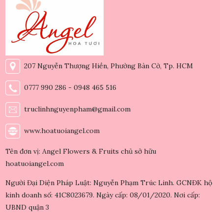
207 Nguyễn Thượng Hiền, Phường Bàn Cờ, Tp. HCM
0777 990 286 - 0948 465 516
truclinhnguyenpham@gmail.com
www.hoatuoiangel.com
Tên đơn vị: Angel Flowers & Fruits chủ sở hữu
hoatuoiangel.com
Người Đại Diện Pháp Luật: Nguyễn Phạm Trúc Linh. GCNĐK hộ
kinh doanh số: 41C8023679. Ngày cấp: 08/01/2020. Nơi cấp:
UBND quận 3