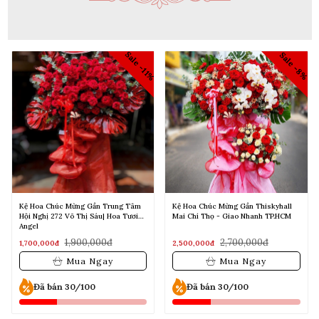
Sale -1
 -11%
Sale -8%
m
Kệ Hoa Chúc Mừng Gần Thiskyhall
Kệ Hoa Chúc Mừng Tone Cam Hướng
Mai Chí Thọ - Giao Nhanh TP.HCM
Dương | Hoa Tươi Angel
2,700,000đ
2,200,000đ
2,500,000đ
2,000,000đ
Mua Ngay
Mua Ngay
Đã bán 30/100
Đã bán 30/100