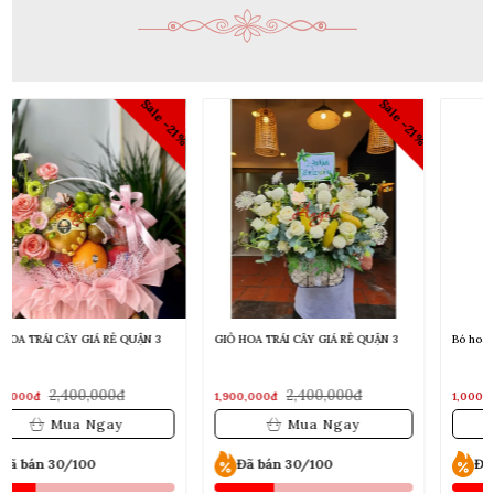
1%
Sale -21%
Sale -17%
GIỎ HOA TRÁI CÂY GIÁ RẺ QUẬN 3
Bó hoa dâu tây
2,400,000đ
1,200,000đ
1,900,000đ
1,000,000đ
Mua Ngay
Mua Ngay
Đã bán 30/100
Đã bán 30/100