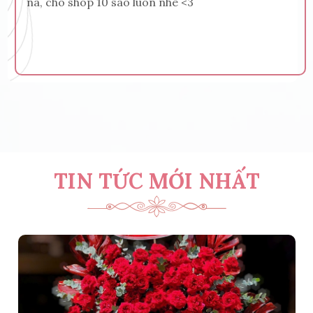
nà, cho shop 10 sao luôn nhe <3
TIN TỨC MỚI NHẤT