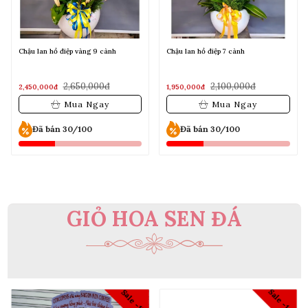
Chậu lan hồ điệp vàng 9 cành
Chậu lan hồ điệp 7 cành
2,650,000đ
2,100,000đ
2,450,000đ
1,950,000đ
Mua Ngay
Mua Ngay
Đã bán 30/100
Đã bán 30/100
GIỎ HOA SEN ĐÁ
Sale -10%
2%
Sale -12%