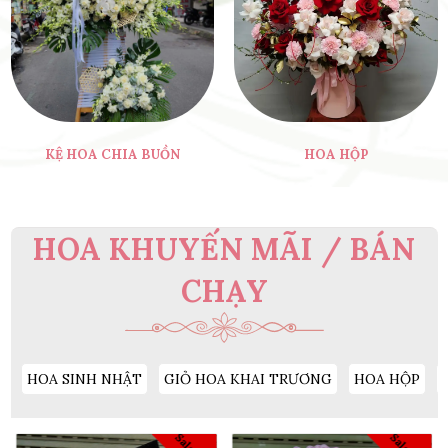
KỆ HOA CHIA BUỒN
HOA HỘP
HOA KHUYẾN MÃI / BÁN
CHẠY
HOA SINH NHẬT
GIỎ HOA KHAI TRƯƠNG
HOA HỘP