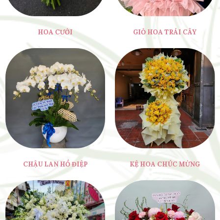
HOA CƯỚI
GIỎ HOA TRÁI CÂY
CHẬU LAN HỒ ĐIỆP
KỆ HOA CHÚC MỪNG