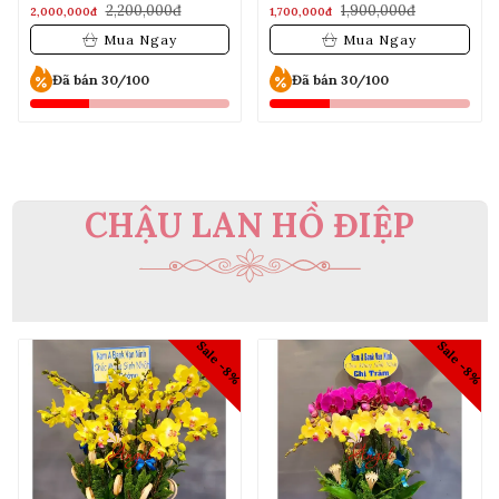
2,200,000đ
1,900,000đ
2,000,000đ
1,700,000đ
Mua Ngay
Mua Ngay
Đã bán 30/100
Đã bán 30/100
CHẬU LAN HỒ ĐIỆP
Yêu thích
Yêu thích
%
Sale -8%
Sale -8%