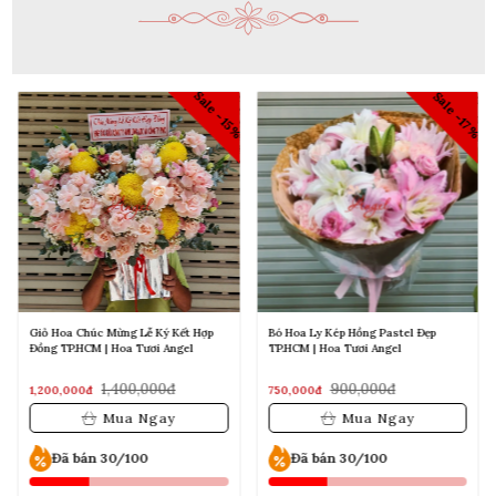
Sale -15%
7%
Sale -17%
Giỏ Hoa Chúc Mừng Lễ Ký Kết Hợp
Bó Hoa Ly Kép Hồng Pastel Đẹp
Đồng TP.HCM | Hoa Tươi Angel
TP.HCM | Hoa Tươi Angel
1,400,000đ
900,000đ
1,200,000đ
750,000đ
Mua Ngay
Mua Ngay
Đã bán 30/100
Đã bán 30/100