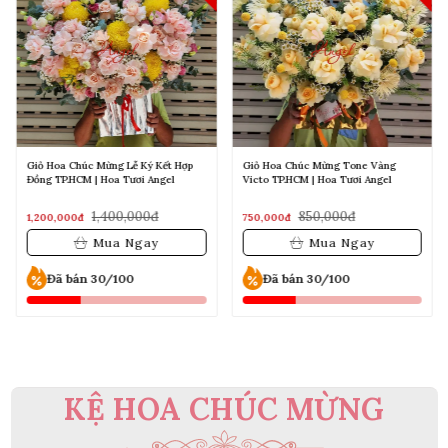
Giỏ Hoa Chúc Mừng Lễ Ký Kết Hợp
Giỏ Hoa Chúc Mừng Tone Vàng
Đồng TP.HCM | Hoa Tươi Angel
Victo TP.HCM | Hoa Tươi Angel
1,400,000đ
850,000đ
1,200,000đ
750,000đ
Mua Ngay
Mua Ngay
Đã bán 30/100
Đã bán 30/100
KỆ HOA CHÚC MỪNG