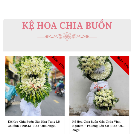
KỆ HOA CHIA BUỒN
Sale -10%
1%
Sale -11%
Kệ Hoa Chia Buồn Gần Nhà Tang Lễ
Kệ Hoa Chia Buồn Gần Chùa Vĩnh
An Bình TP.HCM | Hoa Tươi Angel
Nghiêm – Phường Bàn Cờ | Hoa Tươi
Angel