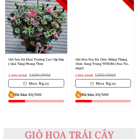
Giỏ Sen Đá Khai Trương Cao Cấp Đẹp
Giỏ Hoa Sen Đá Chúc Mừng Thăng
| Quà Tặng Phong Thủy
Chức Sang Trọng TP.HCM | Hoa Tươi
Angel
2,600,000đ
1,500,000đ
2,300,000đ
1,350,000đ
Mua Ngay
Mua Ngay
Đã bán 30/100
Đã bán 30/100
GIỎ HOA TRÁI CÂY